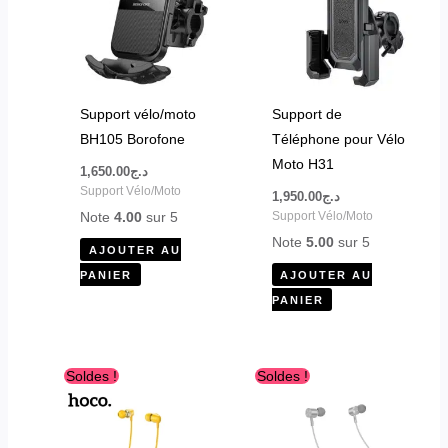
Support vélo/moto
Support de
BH105 Borofone
Téléphone pour Vélo
Moto H31
1,650.00
د.ج
Support Vélo/Moto
1,950.00
د.ج
Note
4.00
sur 5
Support Vélo/Moto
Note
5.00
sur 5
AJOUTER AU
PANIER
AJOUTER AU
PANIER
Le
Le
Le
Le
Ce
Soldes !
Soldes !
prix
prix
prix
prix
produit
initial
actuel
initial
actuel
était :
est :
était :
est :
a
د.ج2,400.00.
د.ج2,800.00.
د.ج2,400.00.
د.ج3,200.00.