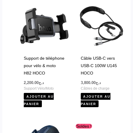
Support de téléphone
Câble USB-C vers
pour vélo & moto
USB-C 100W U145
H82 HOCO
HOCO
2,200.00
د.ج
3,800.00
د.ج
Support Vélo/Moto
Câbles de charge
AJOUTER AU
AJOUTER AU
PANIER
PANIER
Le
Le
Ce
Soldes !
prix
prix