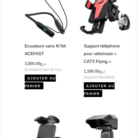
Ecouteurs sans fil N4
Support téléphone
ACEFAST
pour vélo/moto «
CA73 Flying »
3,800.00
د.ج
Ecouteurs tour de cou
1,580.00
د.ج
Support Vélo/Moto
AJOUTER AU
PANIER
AJOUTER AU
PANIER