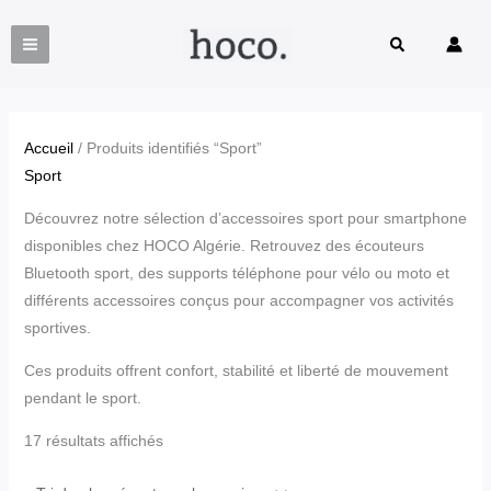
Aller
Trié
au
du
Rechercher
contenu
plus
récent
au
Accueil
/ Produits identifiés “Sport”
plus
Sport
ancien
Découvrez notre sélection d’accessoires sport pour smartphone
disponibles chez HOCO Algérie. Retrouvez des écouteurs
Bluetooth sport, des supports téléphone pour vélo ou moto et
différents accessoires conçus pour accompagner vos activités
sportives.
Ces produits offrent confort, stabilité et liberté de mouvement
pendant le sport.
17 résultats affichés