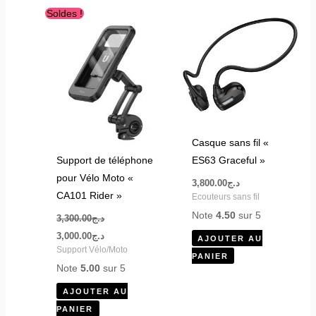
Le
Le
Soldes !
prix
prix
initial
actuel
était :
est :
د.ج3,000.00.
د.ج3,300.00.
Casque sans fil «
Support de téléphone
ES63 Graceful »
pour Vélo Moto «
3,800.00
د.ج
CA101 Rider »
Ecouteurs sans fil
Note
4.50
sur 5
3,300.00
د.ج
3,000.00
د.ج
AJOUTER AU
Support Vélo/Moto
PANIER
Note
5.00
sur 5
AJOUTER AU
PANIER