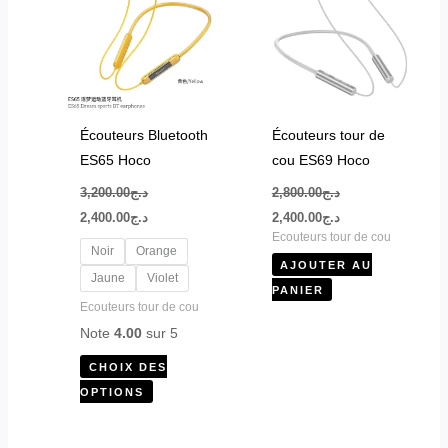
plusieurs
variations.
Les
options
peuvent
être
Écouteurs Bluetooth
Écouteurs tour de
choisies
ES65 Hoco
cou ES69 Hoco
sur
3,200.00
د.ج
2,800.00
د.ج
la
2,400.00
د.ج
2,400.00
د.ج
page
Ecouteurs tour de cou
du
Noir
Orange
AJOUTER AU
produit
Jaune
Violet
PANIER
Ecouteurs tour de cou
Note
4.00
sur 5
CHOIX DES
OPTIONS