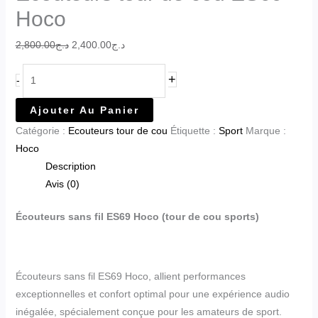
Hoco
2,800.00
د.ج
2,400.00
د.ج
+
-
Ajouter Au Panier
Catégorie :
Ecouteurs tour de cou
Étiquette :
Sport
Marque :
Hoco
Description
Avis (0)
Écouteurs sans fil ES69 Hoco (tour de cou sports)
Écouteurs sans fil ES69 Hoco, allient performances
exceptionnelles et confort optimal pour une expérience audio
inégalée, spécialement conçue pour les amateurs de sport.