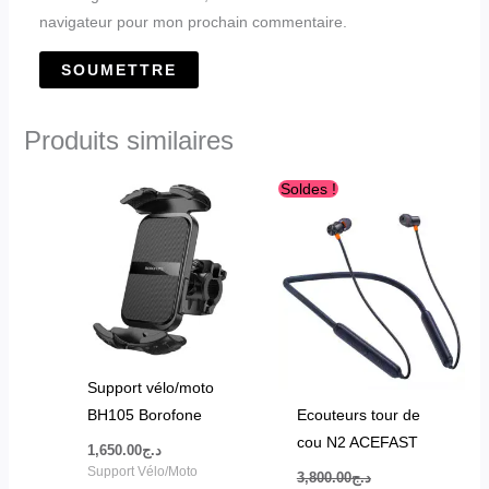
navigateur pour mon prochain commentaire.
Produits similaires
Le
Le
Soldes !
prix
prix
initial
actuel
était :
est :
د.ج3,200.00.
د.ج3,800.00.
Support vélo/moto
BH105 Borofone
Ecouteurs tour de
cou N2 ACEFAST
1,650.00
د.ج
Support Vélo/Moto
3,800.00
د.ج