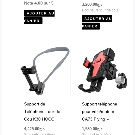
Note
4.00
sur 5
3,200.00
د.ج
Ecouteurs tour de cou
AJOUTER AU
AJOUTER AU
PANIER
PANIER
Support de
Support téléphone
Téléphone Tour de
pour vélo/moto «
Cou K30 HOCO
CA73 Flying »
4,425.00
د.ج
1,580.00
د.ج
Supports téléphone
Support Vélo/Moto