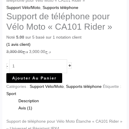
téléphone pour Vélo Moto « CA101 Rider »
Support Vélo/Moto
,
Supports téléphone
Support de téléphone pour
Vélo Moto « CA101 Rider »
Noté
5.00
sur 5 basé sur
1
notation client
(
1
avis client)
3,300.00
د.ج
3,000.00
د.ج
+
-
Ajouter Au Panier
Catégories :
Support Vélo/Moto
,
Supports téléphone
Étiquette :
Sport
Description
Avis (1)
Support de téléphone pour Vélo Moto Étanche « CA101 Rider »
– Universel et Résistant IPX4