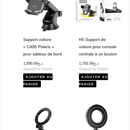
Support voiture
H5 Support de
« CA95 Polaris »
voiture pour console
pour tableau de bord
centrale à un bouton
1,890.00
د.ج
1,782.00
د.ج
Support de Voiture
Support de Voiture
AJOUTER AU
AJOUTER AU
PANIER
PANIER