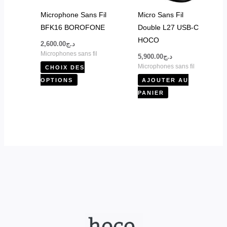
peuvent
Microphone Sans Fil
Micro Sans Fil
être
BFK16 BOROFONE
Double L27 USB-C
choisies
HOCO
2,600.00
د.ج
sur
Microphones sans fil
5,900.00
د.ج
la
Microphones sans fil
CHOIX DES
page
OPTIONS
AJOUTER AU
du
PANIER
produit