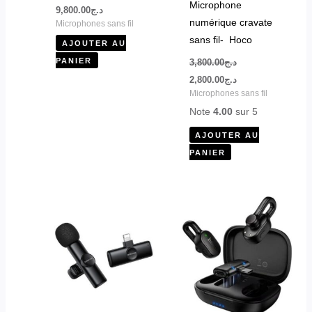
Microphone
9,800.00
د.ج
numérique cravate
Microphones sans fil
sans fil- Hoco
AJOUTER AU
PANIER
3,800.00
د.ج
2,800.00
د.ج
Microphones sans fil
Note
4.00
sur 5
AJOUTER AU
PANIER
Ce
produit
a
plusieurs
variations.
Les
options