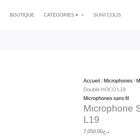
quantité
Double
de
BOUTIQUE
CATÉGORIES ▾
SUIVI COLIS
HOCO
Microphone
L19
Sans
Fil
Double
HOCO
L19
Accueil
/
Microphones
/
M
Double HOCO L19
Microphones sans fil
Microphone 
L19
7,050.00
د.ج