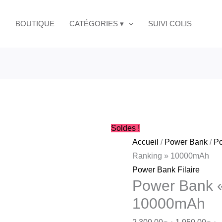
Le
L
prix
p
BOUTIQUE
CATÉGORIES ▾
SUIVI COLIS
initial
a
était :
es
د.ج2,300.00.
Soldes !
Accueil
/
Power Bank
/
Po
Ranking » 10000mAh
Power Bank Filaire
Power Bank «
10000mAh