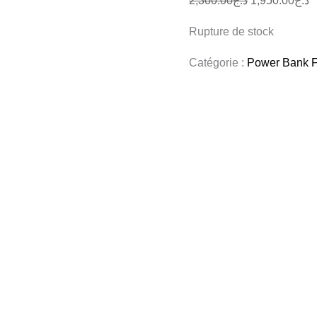
2,300.00
د.ج
1,950.00
د.ج
Rupture de stock
Catégorie :
Power Bank Fi