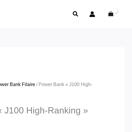
e
rix
Rechercher
ctuel
t :
د.ج1,950.00.
wer Bank Filaire
/ Power Bank « J100 High-
 J100 High-Ranking »