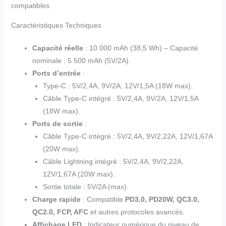
compatibles.
Caractéristiques Techniques
Capacité réelle
: 10 000 mAh (38,5 Wh) – Capacité
nominale : 5 500 mAh (5V/2A).
Ports d’entrée
:
Type-C : 5V/2,4A, 9V/2A, 12V/1,5A (18W max).
Câble Type-C intégré : 5V/2,4A, 9V/2A, 12V/1,5A
(18W max).
Ports de sortie
:
Câble Type-C intégré : 5V/2,4A, 9V/2,22A, 12V/1,67A
(20W max).
Câble Lightning intégré : 5V/2,4A, 9V/2,22A,
12V/1,67A (20W max).
Sortie totale : 5V/2A (max).
Charge rapide
: Compatible
PD3.0, PD20W, QC3.0,
QC2.0, FCP, AFC
et autres protocoles avancés.
Affichage LED
: Indicateur numérique du niveau de