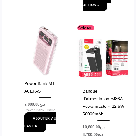
OPTIONS
Le
Le
Soldes !
prix
prix
initial
actuel
était :
est :
د.ج8,700.00.
د.ج10,800.00.
Power Bank M1
ACEFAST
Banque
d’alimentation «J86A
7,800.00
د.ج
Powermaster» 22,5W
Power Bank Filaire
50000mAh
AJOUTER AU
PANIER
10,800.00
د.ج
8,700.00
د.ج