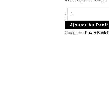
4,800.00
د.ج
3,800.00
د.ج
-
Ajouter Au Panie
Catégorie :
Power Bank Fi