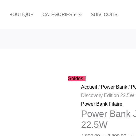
quantité
Le
L
Discove
de
prix
p
BOUTIQUE
CATÉGORIES ▾
SUIVI COLIS
Edition
Power
initial
a
22.5W
Bank
était :
es
J104
د.ج4,800.00.
Discovery
Edition
22.5W
Soldes !
Accueil
/
Power Bank
/
Po
Discovery Edition 22.5W
Power Bank Filaire
Power Bank J
22.5W