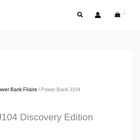
e
ry
rix
Rechercher
ctuel
t :
د.ج3,800.00.
wer Bank Filaire
/ Power Bank J104
104 Discovery Edition