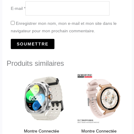
E-mail
*
Enregistrer mon nom, mon e-mail et mon site dans le
navigateur pour mon prochain commentaire.
Produits similaires
Ce
produit
a
plusieurs
variations.
Les
options
peuvent
Montre Connectée
Montre Connectée