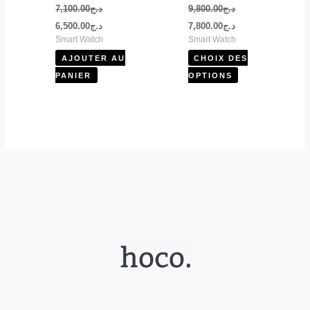
7,100.00
د.ج
9,800.00
د.ج
la
6,500.00
د.ج
7,800.00
د.ج
page
Smart Watch
Smart Watch
du
AJOUTER AU
CHOIX DES
produit
PANIER
OPTIONS