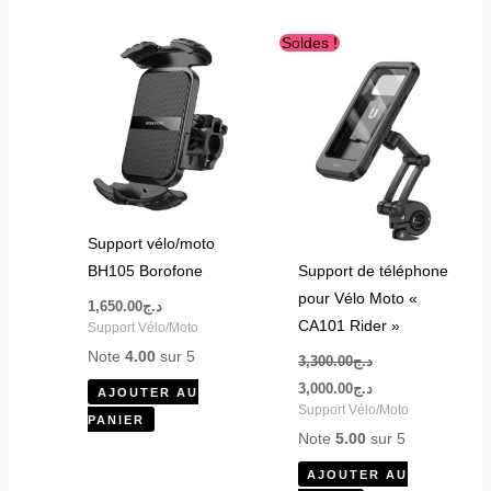
Le
Le
Soldes !
prix
prix
initial
actuel
était :
est :
د.ج3,000.00.
د.ج3,300.00.
Support vélo/moto
BH105 Borofone
Support de téléphone
pour Vélo Moto «
1,650.00
د.ج
CA101 Rider »
Support Vélo/Moto
Note
4.00
sur 5
3,300.00
د.ج
3,000.00
د.ج
AJOUTER AU
Support Vélo/Moto
PANIER
Note
5.00
sur 5
AJOUTER AU