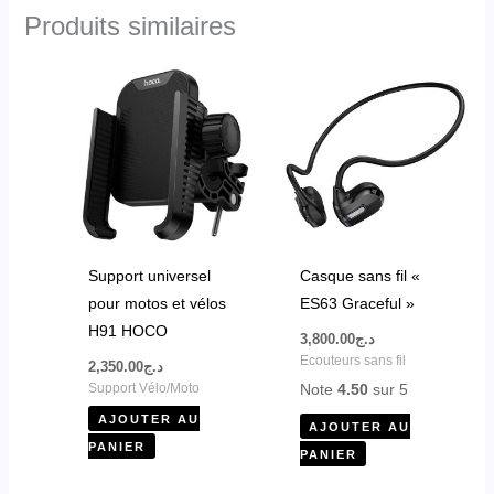
Produits similaires
Support universel
Casque sans fil «
pour motos et vélos
ES63 Graceful »
H91 HOCO
3,800.00
د.ج
Ecouteurs sans fil
2,350.00
د.ج
Note
4.50
sur 5
Support Vélo/Moto
AJOUTER AU
AJOUTER AU
PANIER
PANIER