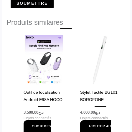
Produits similaires
Ce
produit
a
plusieurs
variations.
Les
options
peuvent
Outil de localisation
Stylet Tactile BG101
être
Android E98A HOCO
BOROFONE
choisies
sur
3,500.00
د.ج
4,000.00
د.ج
Objets connectés
Objets connectés
la
page
CHOIX DES
AJOUTER AU