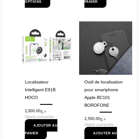
du
OPTIONS
PANIER
produit
Localisateur
Outil de localisation
Intelligent E91B
pour smartphone
HOCO
Apple BC101
BOROFONE
2,800.00
د.ج
Objets connectés
2,900.00
د.ج
Objets connectés
AJOUTER AU
PANIER
AJOUTER AU