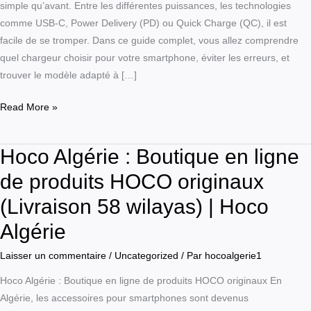
simple qu’avant. Entre les différentes puissances, les technologies
en
comme USB-C, Power Delivery (PD) ou Quick Charge (QC), il est
Algérie
facile de se tromper. Dans ce guide complet, vous allez comprendre
?
quel chargeur choisir pour votre smartphone, éviter les erreurs, et
trouver le modèle adapté à […]
Read More »
Hoco Algérie : Boutique en ligne
Hoco
Algérie
de produits HOCO originaux
:
(Livraison 58 wilayas) | Hoco
Boutique
en
Algérie
ligne
Laisser un commentaire
/
Uncategorized
/ Par
hocoalgerie1
de
produits
Hoco Algérie : Boutique en ligne de produits HOCO originaux En
HOCO
Algérie, les accessoires pour smartphones sont devenus
originaux