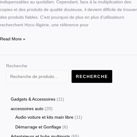
indispensables au quotidien. Cependant, face à la multiplication des
(Livraison
copies et des produits de qualité douteuse, il devient difficile de trouver
58
des produits fiables. C’est pourquoi de plus en plus d’utilisateurs
wilayas)
recherchent Hoco Algérie, une référence pour
|
Hoco
Read More »
Algérie
Recherche
RECHERCHE
Gadgets & Accessoires
11
accessoires auto
20
Audio voiture et kits main libre
11
Démarrage et Gonflage
6
Adaptateurs et hubs multiports
65