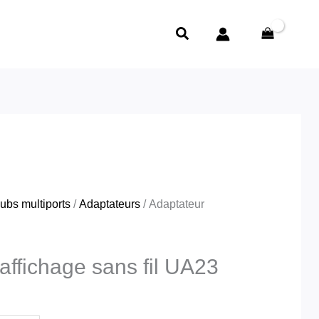
Le
prix
Rechercher
actuel
est :
د.ج6,800.00.
د.ج11,340.00.
ubs multiports
/
Adaptateurs
/ Adaptateur
affichage sans fil UA23