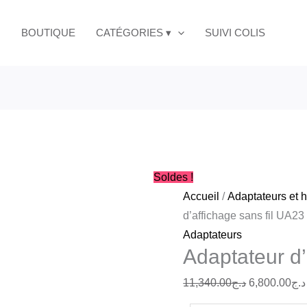
quantité
Le
fil
de
prix
BOUTIQUE
CATÉGORIES ▾
SUIVI COLIS
UA23
Adaptateur
initial
d'affichage
était :
sans
fil
UA23
Soldes !
Accueil
/
Adaptateurs et h
d’affichage sans fil UA23
Adaptateurs
Adaptateur d’
11,340.00
د.ج
6,800.00
د.ج