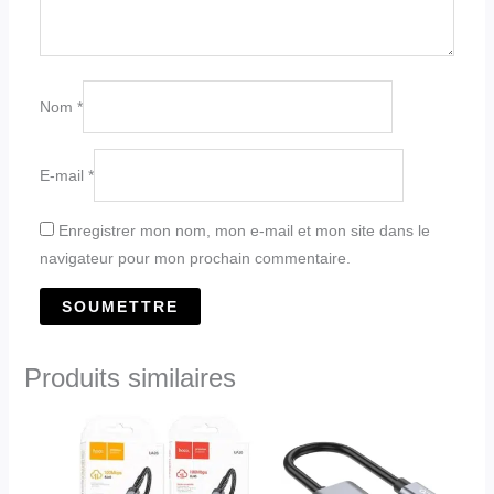
Nom
*
E-mail
*
Enregistrer mon nom, mon e-mail et mon site dans le
navigateur pour mon prochain commentaire.
Produits similaires
Plage
Ce
de
produit
prix :
د.ج2,200.00
a
à