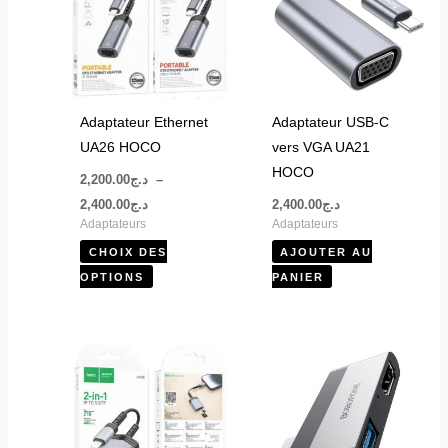
plusieurs
د.ج2,400.00
variations.
Les
options
peuvent
Adaptateur Ethernet
Adaptateur USB-C
être
UA26 HOCO
vers VGA UA21
choisies
HOCO
2,200.00
د.ج
–
sur
2,400.00
د.ج
2,400.00
د.ج
la
Adaptateurs
Adaptateurs
page
CHOIX DES
AJOUTER AU
du
OPTIONS
PANIER
produit