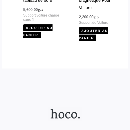
tableau de bord
Magnétique Pour
Voiture
5,600.00
د.ج
Support voiture charge
2,200.00
د.ج
sans fil
Support de Voiture
AJOUTER AU
AJOUTER AU
PANIER
PANIER