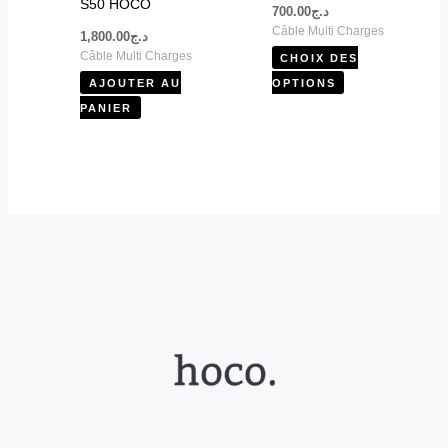
S50 HOCO
700.00
د.ج
sur
Câble Multi Charges
1,800.00
د.ج
la
Câble Multi Charges
CHOIX DES
page
AJOUTER AU
OPTIONS
du
PANIER
produit