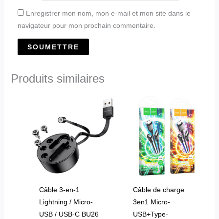
Enregistrer mon nom, mon e-mail et mon site dans le
navigateur pour mon prochain commentaire.
Produits similaires
Ce
produit
a
plusieurs
variations.
Les
options
peuvent
Câble 3-en-1
Câble de charge
être
Lightning / Micro-
3en1 Micro-
choisies
USB / USB-C BU26
USB+Type-