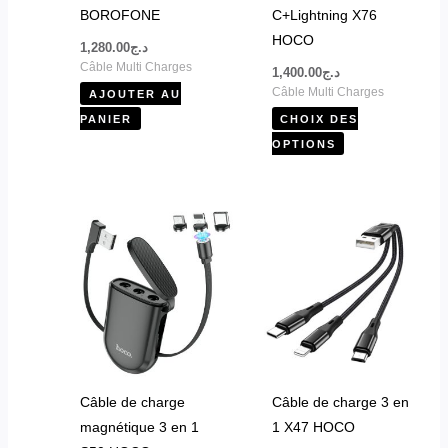
sur
BOROFONE
C+Lightning X76
la
HOCO
1,280.00
د.ج
page
Câble Multi Charges
1,400.00
د.ج
du
Câble Multi Charges
AJOUTER AU
produit
PANIER
CHOIX DES
OPTIONS
Ce
produit
a
plusieurs
variations.
Les
options
peuvent
Câble de charge
Câble de charge 3 en
être
magnétique 3 en 1
1 X47 HOCO
choisies