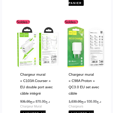
PANIER
Le
Le
Le
Le
Soldes !
Soldes !
prix
prix
prix
prix
initial
actuel
initial
actuel
était :
est :
était :
est :
د.ج1,030.00.
د.ج870.00.
د.ج936.00.
Chargeur mural
Chargeur mural
« C103A Courser »
« C98A Proton »
EU double port avec
QC3.0 EU set avec
câble intégré
câble
936.00
د.ج
870.00
د.ج
1,030.00
د.ج
930.00
د.ج
Chargeur Mural
Chargeurs