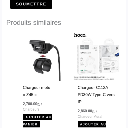
Produits similaires
Chargeur moto
Chargeur C112A
« Z45 »
PD30W Type-C vers
IP
2,700.00
د.ج
Chargeurs
2,860.00
د.ج
Chargeur Mural
AJOUTER AU
PANIER
AJOUTER AU