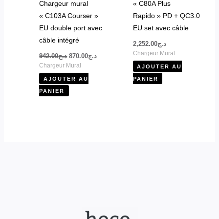
Chargeur mural
« C80A Plus
« C103A Courser »
Rapido » PD + QC3.0
EU double port avec
EU set avec câble
câble intégré
2,252.00
د.ج
Chargeur Mural
942.00
د.ج
870.00
د.ج
Chargeur Mural
AJOUTER AU
AJOUTER AU
PANIER
PANIER