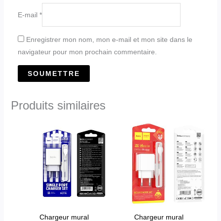
E-mail
*
Enregistrer mon nom, mon e-mail et mon site dans le
navigateur pour mon prochain commentaire.
Produits similaires
Ce
produit
a
plusieurs
variations.
Les
options
peuvent
Chargeur mural
Chargeur mural