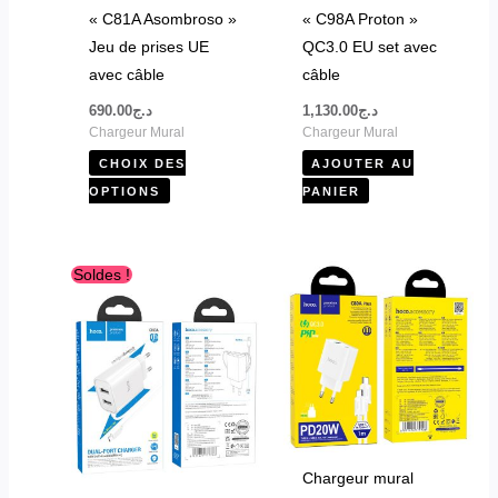
être
« C81A Asombroso »
« C98A Proton »
choisies
Jeu de prises UE
QC3.0 EU set avec
sur
avec câble
câble
la
690.00
د.ج
1,130.00
د.ج
page
Chargeur Mural
Chargeur Mural
du
CHOIX DES
AJOUTER AU
produit
OPTIONS
PANIER
Le
Le
Soldes !
prix
prix
initial
actuel
était :
est :
د.ج870.00.
د.ج942.00.
Chargeur mural