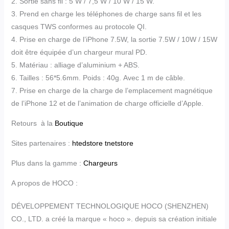
2. Sortie sans fil : 5 W / 7,5 W / 10 W / 15 W.
3. Prend en charge les téléphones de charge sans fil et les
casques TWS conformes au protocole QI.
4. Prise en charge de l’iPhone 7.5W, la sortie 7.5W / 10W / 15W
doit être équipée d’un chargeur mural PD.
5. Matériau : alliage d’aluminium + ABS.
6. Tailles : 56*5.6mm. Poids : 40g. Avec 1 m de câble.
7. Prise en charge de la charge de l’emplacement magnétique
de l’iPhone 12 et de l’animation de charge officielle d’Apple.
Retours à la
Boutique
Sites partenaires :
htedstore
tnetstore
Plus dans la gamme :
Chargeurs
A propos de HOCO :
DÉVELOPPEMENT TECHNOLOGIQUE HOCO (SHENZHEN)
CO., LTD. a créé la marque « hoco ». depuis sa création initiale