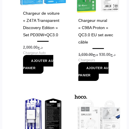
Chargeur de voiture
« Z47A Transparent
Chargeur mural
Discovery Edition »
« C98A Proton »
Set PD30W+QC3.0
QC3.0 EU set avec
câble
2,000.00
د.ج
Chargeur Auto
1,030.00
د.ج
930.00
د.ج
Chargeurs
AJOUTER AU
PANIER
AJOUTER AU
PANIER
Ce
produit
a
plusieurs
variations.