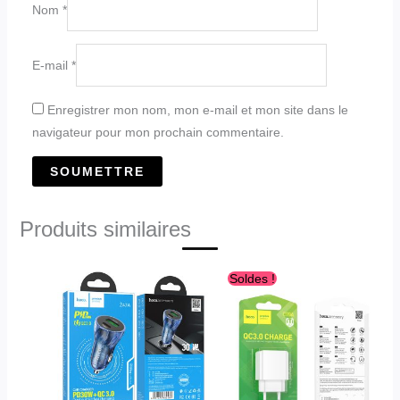
Nom
*
E-mail
*
Enregistrer mon nom, mon e-mail et mon site dans le
navigateur pour mon prochain commentaire.
Produits similaires
Le
Le
Soldes !
prix
prix
initial
actuel
était :
est :
د.ج1,030.00.