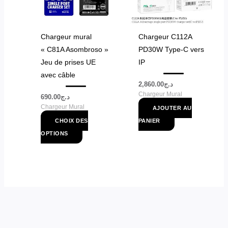
Les
options
peuvent
Chargeur mural
Chargeur C112A
être
« C81A Asombroso »
PD30W Type-C vers
choisies
Jeu de prises UE
IP
sur
avec câble
la
2,860.00
د.ج
Chargeur Mural
page
690.00
د.ج
Chargeur Mural
du
AJOUTER AU
produit
CHOIX DES
PANIER
OPTIONS