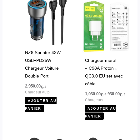
initial
actuel
était :
est :
د.ج1,030.00.
NZ8 Sprinter 43W
USB+PD25W
Chargeur mural
Chargeur Voiture
« C98A Proton »
Double Port
QC3.0 EU set avec
câble
2,950.00
د.ج
Chargeur Auto
1,030.00
د.ج
930.00
د.ج
Chargeurs
AJOUTER AU
PANIER
AJOUTER AU
PANIER
Plage
Ce