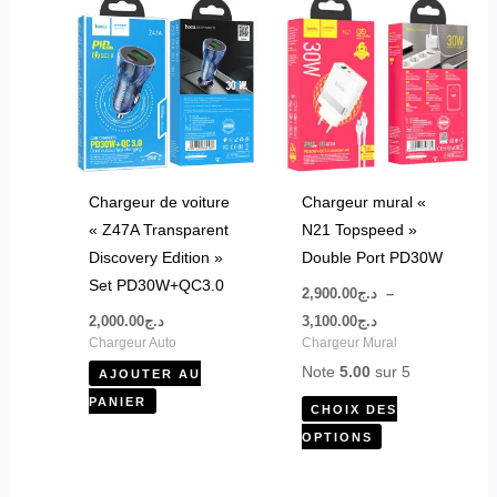
de
produit
prix :
د.ج2,900.00
a
à
plusieurs
د.ج3,100.00
variations.
Les
options
peuvent
Chargeur de voiture
Chargeur mural «
être
« Z47A Transparent
N21 Topspeed »
choisies
Discovery Edition »
Double Port PD30W
sur
Set PD30W+QC3.0
2,900.00
د.ج
–
la
2,000.00
د.ج
3,100.00
د.ج
page
Chargeur Auto
Chargeur Mural
du
Note
5.00
sur 5
AJOUTER AU
produit
PANIER
CHOIX DES
OPTIONS