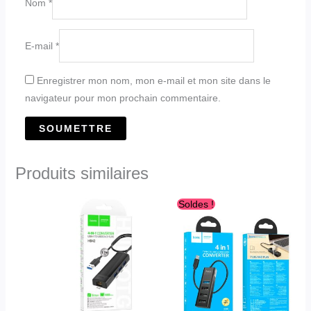
Nom
*
E-mail
*
Enregistrer mon nom, mon e-mail et mon site dans le
navigateur pour mon prochain commentaire.
Produits similaires
Le
Le
Soldes !
prix
prix
initial
actuel
était :
est :
د.ج2,400.00.
د.ج2,800.00.