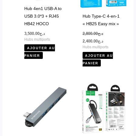
Hub 4en1 USB-A to
USB 3.0*3 + RJ45
Hub Type-C 4-en-1
HB42 HOCO
« HB25 Easy mix »
3,500.00
د.ج
2,800.00
د.ج
Hubs multiports
2,400.00
د.ج
Hubs multiports
AJOUTER AU
PANIER
AJOUTER AU
PANIER