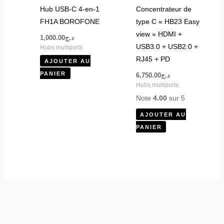
Hub USB-C 4-en-1
Concentrateur de
FH1A BOROFONE
type C « HB23 Easy
view » HDMI +
1,000.00
د.ج
USB3.0 + USB2.0 +
Hubs multiports
RJ45 + PD
AJOUTER AU
PANIER
6,750.00
د.ج
Hubs multiports
Note
4.00
sur 5
AJOUTER AU
PANIER