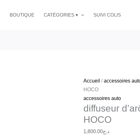
quantité
voiture
de
BOUTIQUE
CATÉGORIES ▾
SUIVI COLIS
ZP50
diffuseur
HOCO
d'arômes
pour
voiture
ZP50
HOCO
Accueil
/
accessoires aut
HOCO
accessoires auto
diffuseur d’a
HOCO
1,800.00
د.ج