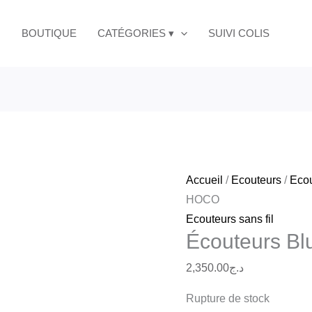
BOUTIQUE
CATÉGORIES ▾
SUIVI COLIS
Accueil
/
Ecouteurs
/
Ecou
HOCO
Ecouteurs sans fil
Écouteurs B
2,350.00
د.ج
Rupture de stock