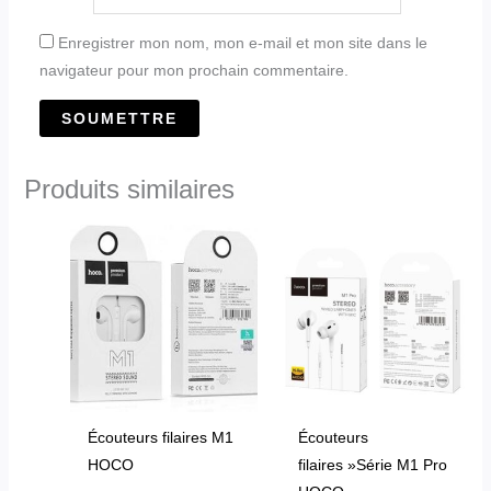
Enregistrer mon nom, mon e-mail et mon site dans le
navigateur pour mon prochain commentaire.
Produits similaires
Ce
produit
a
plusieurs
variations.
Les
options
peuvent
Écouteurs filaires M1
Écouteurs
être
HOCO
filaires »Série M1 Pro
choisies