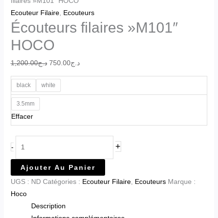
filaires »M101″ HOCO
Ecouteur Filaire
,
Ecouteurs
Écouteurs filaires »M101″
HOCO
1,200.00
د.ج
750.00
د.ج
black
white
3.5mm
Effacer
+
-
Ajouter Au Panier
UGS :
ND
Catégories :
Ecouteur Filaire
,
Ecouteurs
Marque :
Hoco
Description
Informations complémentaires