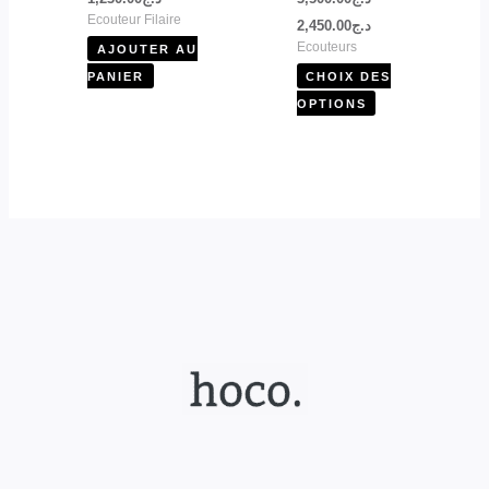
la
Ecouteur Filaire
2,450.00
د.ج
page
Ecouteurs
AJOUTER AU
du
PANIER
CHOIX DES
produit
OPTIONS