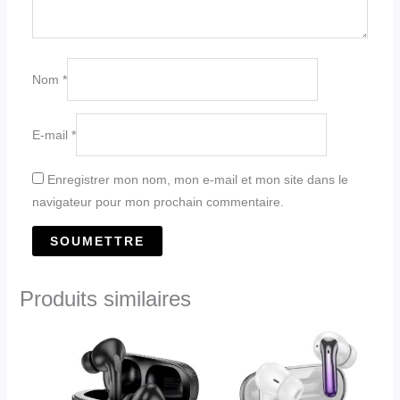
Nom
*
E-mail
*
Enregistrer mon nom, mon e-mail et mon site dans le
navigateur pour mon prochain commentaire.
Produits similaires
Ce
Ce
produit
produit
a
a