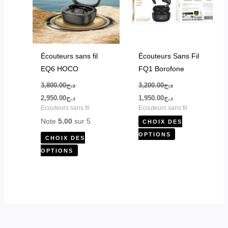
variations.
variations.
Les
Les
options
options
peuvent
peuvent
être
être
Écouteurs sans fil
Écouteurs Sans Fil
choisies
choisies
EQ6 HOCO
FQ1 Borofone
sur
sur
3,800.00
د.ج
3,200.00
د.ج
la
la
2,950.00
د.ج
1,950.00
د.ج
page
page
Ecouteurs sans fil
Ecouteurs sans fil
du
du
Note
5.00
sur 5
CHOIX DES
produit
produit
OPTIONS
CHOIX DES
OPTIONS