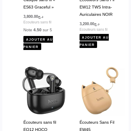
ES63 Graceful »
EW12 TWS Intra-
Auriculaires NOIR
3,800.00
د.ج
Ecouteurs sans fil
3,200.00
د.ج
Note
4.50
sur 5
Ecouteurs sans fil
AJOUTER AU
AJOUTER AU
PANIER
PANIER
Ce
produit
a
plusieurs
variations.
Les
options
peuvent
Écouteurs sans fil
Écouteurs Sans Fil
être
EQ12 HOCO
EW45