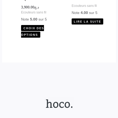
choisies
Ecouteurs sans fil
3,900.00
د.ج
sur
Note
4.00
sur 5
Ecouteurs sans fil
la
Note
5.00
sur 5
LIRE LA SUITE
page
CHOIX DES
du
OPTIONS
produit