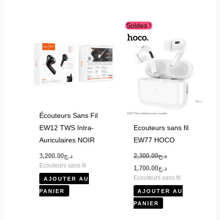
produit
produit
Le
Le
Soldes !
prix
prix
initial
actuel
était :
est :
د.ج1,700.00.
د.ج2,300.00.
Écouteurs Sans Fil
EW12 TWS Intra-
Ecouteurs sans fil
Auriculaires NOIR
EW77 HOCO
3,200.00
د.ج
2,300.00
د.ج
Ecouteurs sans fil
1,700.00
د.ج
Ecouteurs sans fil
AJOUTER AU
PANIER
AJOUTER AU
PANIER