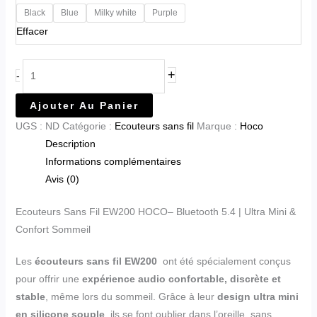
Black
Blue
Milky white
Purple
Effacer
+
-
Ajouter Au Panier
UGS :
ND
Catégorie :
Ecouteurs sans fil
Marque :
Hoco
Description
Informations complémentaires
Avis (0)
Ecouteurs Sans Fil EW200 HOCO– Bluetooth 5.4 | Ultra Mini &
Confort Sommeil
Les
écouteurs sans fil EW200
ont été spécialement conçus
pour offrir une
expérience audio confortable, discrète et
stable
, même lors du sommeil. Grâce à leur
design ultra mini
en silicone souple
, ils se font oublier dans l’oreille, sans