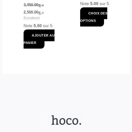
Note
5.00
sur 5
page
3,450.00
د.ج
du
2,500.00
د.ج
CHOIX DES
Ecouteurs
produit
OPTIONS
Note
5.00
sur 5
AJOUTER AU
PANIER