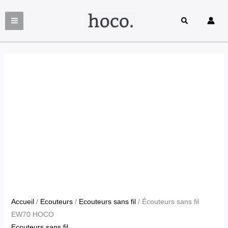
Écouteurs
Aller
quantité
sans
au
de
Rechercher
fil
contenu
Écouteurs
EW70
sans
HOCO
fil
EW70
HOCO
Accueil
/
Ecouteurs
/
Ecouteurs sans fil
/ Écouteurs sans fil
EW70 HOCO
Ecouteurs sans fil