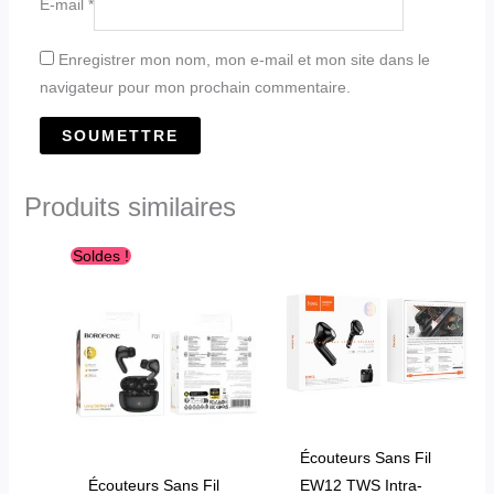
E-mail
*
Enregistrer mon nom, mon e-mail et mon site dans le
navigateur pour mon prochain commentaire.
Produits similaires
Le
Le
Ce
Soldes !
prix
prix
produit
initial
actuel
était :
est :
a
د.ج1,950.00.
د.ج3,200.00.
plusieurs
variations.
Les
options
peuvent
Écouteurs Sans Fil
être
Écouteurs Sans Fil
EW12 TWS Intra-