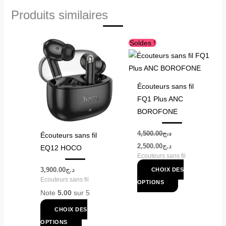
Produits similaires
Le
Le
Ce
Ce
Soldes !
prix
prix
produit
produit
initial
actuel
était :
est :
a
a
د.ج2,500.00.
د.ج4,500.00.
plusieurs
plusieurs
Écouteurs sans fil
variations.
variations.
FQ1 Plus ANC
Les
Les
BOROFONE
options
options
peuvent
peuvent
4,500.00
د.ج
Écouteurs sans fil
être
être
2,500.00
د.ج
EQ12 HOCO
choisies
choisies
Ecouteurs sans fil
sur
sur
3,900.00
د.ج
CHOIX DES
Ecouteurs sans fil
la
la
OPTIONS
Note
5.00
sur 5
page
page
du
du
CHOIX DES
produit
produit
OPTIONS