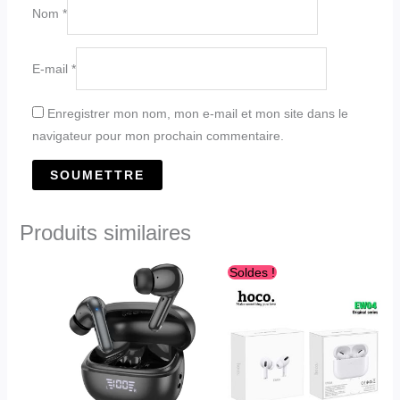
Nom
*
E-mail
*
Enregistrer mon nom, mon e-mail et mon site dans le
navigateur pour mon prochain commentaire.
Produits similaires
Le
Le
Soldes !
prix
prix
initial
actuel
était :
est :
د.ج2,800.00.
د.ج3,300.00.