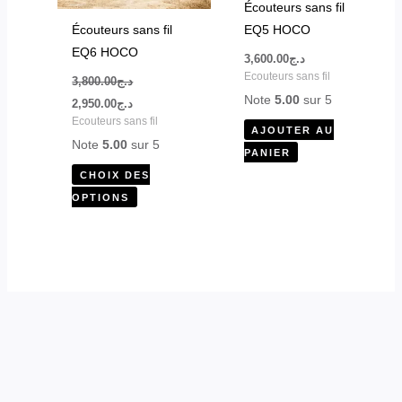
Écouteurs sans fil
être
Écouteurs sans fil
EQ5 HOCO
choisies
EQ6 HOCO
3,600.00
د.ج
sur
Ecouteurs sans fil
3,800.00
د.ج
la
Note
5.00
sur 5
2,950.00
د.ج
page
Ecouteurs sans fil
AJOUTER AU
du
Note
5.00
sur 5
PANIER
produit
CHOIX DES
OPTIONS