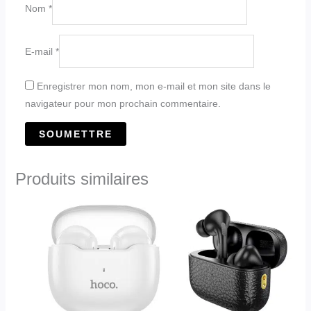
Nom
*
E-mail
*
Enregistrer mon nom, mon e-mail et mon site dans le
navigateur pour mon prochain commentaire.
Produits similaires
Ce
Ce
produit
produit
a
a
plusieurs
plusieurs
variations.
variations.
Les
Les