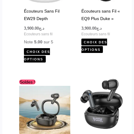
options
options
peuvent
peuvent
Écouteurs Sans Fil
Écouteurs sans Fil «
être
être
EW29 Depth
EQ9 Plus Duke »
choisies
choisies
3,900.00
د.ج
3,900.00
د.ج
sur
sur
Ecouteurs sans fil
Ecouteurs sans fil
la
la
Note
5.00
sur 5
CHOIX DES
page
page
OPTIONS
CHOIX DES
du
du
OPTIONS
produit
produit
Le
Le
Ce
Soldes !
prix
prix
produit
initial
actuel
était :
est :
a
د.ج2,950.00.
د.ج3,800.00.
plusieurs
variations.
Les
options
peuvent