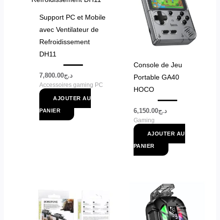
Support PC et Mobile
avec Ventilateur de
Refroidissement
DH11
Console de Jeu
7,800.00
د.ج
Portable GA40
Accessoires gaming PC
HOCO
AJOUTER AU
6,150.00
د.ج
PANIER
Gaming
AJOUTER AU
PANIER