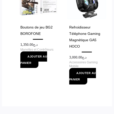
Boutons de jeu BG2
Refroidisseur
BOROFONE
Téléphone Gaming
Magnétique GA5
1,350.00
د.ج
HOCO
Manettes et Contrôleurs
AJOUTER AU
3,000.00
د.ج
Accessoires Gaming
PANIER
Mobile
AJOUTER AU
PANIER