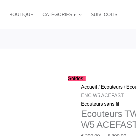
quantité
Le
L
ANC
de
prix
p
BOUTIQUE
CATÉGORIES ▾
SUIVI COLIS
ENC
Ecouteurs
initial
a
W5
TWS
était :
es
ACEFA
Hybrid
د.ج6,200.00.
ANC
ENC
W5
ACEFAST
Soldes !
Accueil
/
Ecouteurs
/
Ecou
ENC W5 ACEFAST
Ecouteurs sans fil
Ecouteurs T
W5 ACEFAS