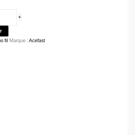
+
r
 fil
Marque :
Acefast