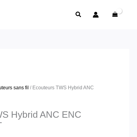
e
rix
Rechercher
ctuel
t :
ST
د.ج5,800.00.
teurs sans fil
/ Ecouteurs TWS Hybrid ANC
WS Hybrid ANC ENC
T