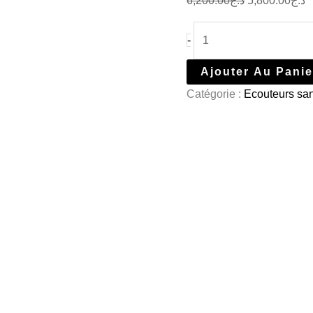
6,200.00
د.ج
5,800.00
د.ج
-
Ajouter Au Panie
Catégorie :
Ecouteurs sans