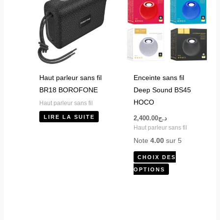
a
plusieurs
variations.
Les
options
peuvent
Haut parleur sans fil
Enceinte sans fil
être
BR18 BOROFONE
Deep Sound BS45
choisies
HOCO
Haut parleur sans fil
sur
LIRE LA SUITE
2,400.00
د.ج
la
Haut parleur sans fil
page
Note
4.00
sur 5
du
CHOIX DES
produit
OPTIONS