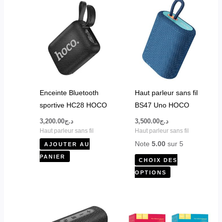
Ce
produit
a
plusieurs
variations.
Les
options
peuvent
Enceinte Bluetooth
Haut parleur sans fil
être
sportive HC28 HOCO
BS47 Uno HOCO
choisies
3,200.00
د.ج
3,500.00
د.ج
sur
Haut parleur sans fil
Haut parleur sans fil
la
Note
5.00
sur 5
AJOUTER AU
page
PANIER
CHOIX DES
du
OPTIONS
produit
Ce
produit