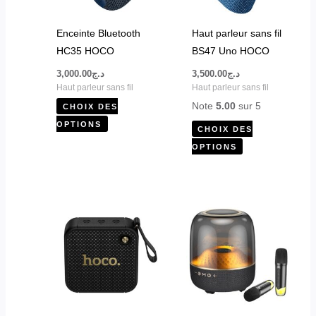
options
options
peuvent
peuvent
Enceinte Bluetooth
Haut parleur sans fil
être
être
HC35 HOCO
BS47 Uno HOCO
choisies
choisies
3,000.00
د.ج
3,500.00
د.ج
sur
sur
Haut parleur sans fil
Haut parleur sans fil
la
la
Note
5.00
sur 5
CHOIX DES
page
page
OPTIONS
CHOIX DES
du
du
OPTIONS
produit
produit