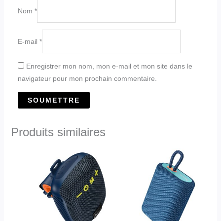
Nom
*
E-mail
*
Enregistrer mon nom, mon e-mail et mon site dans le
navigateur pour mon prochain commentaire.
Produits similaires
Ce
Ce
produit
produit
a
a
plusieurs
plusieurs
variations.
variations.
Les
Les