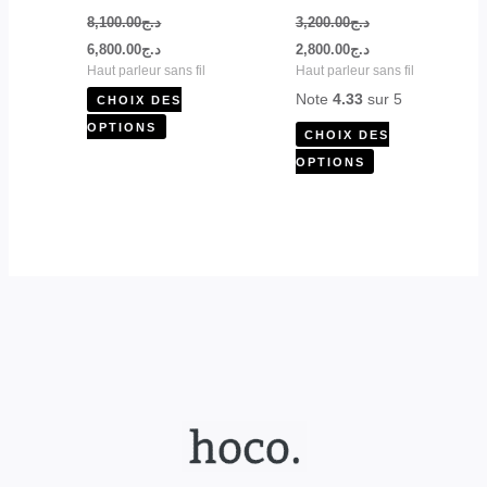
page
page
8,100.00
د.ج
3,200.00
د.ج
du
du
6,800.00
د.ج
2,800.00
د.ج
produit
produit
Haut parleur sans fil
Haut parleur sans fil
Note
4.33
sur 5
CHOIX DES
OPTIONS
CHOIX DES
OPTIONS