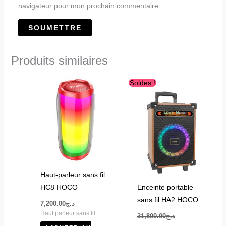
navigateur pour mon prochain commentaire.
Produits similaires
Le
Le
Soldes !
prix
prix
initial
actuel
était :
est :
د.ج27,800.00.
د.ج31,800.00.
Haut-parleur sans fil
HC8 HOCO
Enceinte portable
sans fil HA2 HOCO
7,200.00
د.ج
Haut parleur sans fil
31,800.00
د.ج