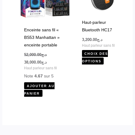
Les
options
peuvent
Haut-parleur
être
Enceinte sans fil «
Bluetooth HC17
choisies
BS53 Manhattan »
3,200.00
د.ج
sur
enceinte portable
Haut parleur sans fil
la
CHOIX DES
52,000.00
د.ج
page
OPTIONS
38,000.00
د.ج
du
Haut parleur sans fil
produit
Note
4.67
sur 5
AJOUTER AU
PANIER