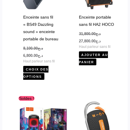
options
peuvent
être
Enceinte sans fil
Enceinte portable
choisies
« BS49 Dazzling
sans fil HA2 HOCO
sur
sound » enceinte
31,800.00
د.ج
la
portable de bureau
27,800.00
د.ج
page
Haut parleur sans fil
8,100.00
د.ج
du
AJOUTER AU
6,800.00
د.ج
produit
Haut parleur sans fil
PANIER
CHOIX DES
OPTIONS
Le
Le
Ce
Soldes !
prix
prix
produit
initial
actuel
était :
est :
a
د.ج38,000.00.
د.ج52,000.00.
plusieurs
variations.