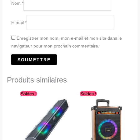
Nom
*
E-mail
*
Enregistrer mon nom, mon e-mail et mon site dans le
navigateur pour mon prochain commentaire.
Produits similaires
Le
Le
Le
Le
Ce
Soldes !
Soldes !
prix
prix
prix
prix
produit
initial
actuel
initial
actuel
était :
est :
était :
est :
a
د.ج27,800.00.
د.ج31,800.00.
د.ج6,800.00.
د.ج8,100.00.
plusieurs
variations.
Les