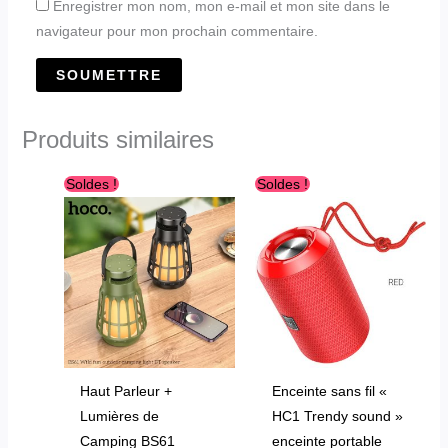
Enregistrer mon nom, mon e-mail et mon site dans le
navigateur pour mon prochain commentaire.
Produits similaires
Le
Le
Le
Le
Ce
Soldes !
Soldes !
prix
prix
prix
prix
produit
initial
actuel
initial
actuel
était :
est :
était :
est :
a
د.ج2,800.00.
د.ج3,200.00.
د.ج7,200.00.
د.ج9,800.00.
plusieurs
variations.
Les
options
peuvent
être
Haut Parleur +
Enceinte sans fil «
choisies
Lumières de
HC1 Trendy sound »
sur
Camping BS61
enceinte portable