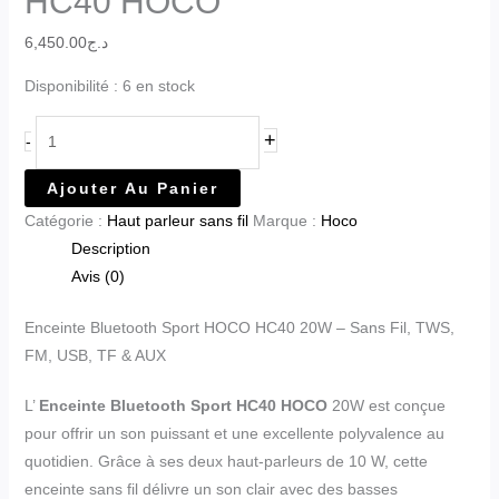
HC40 HOCO
6,450.00
د.ج
Disponibilité :
6 en stock
+
-
Ajouter Au Panier
Catégorie :
Haut parleur sans fil
Marque :
Hoco
Description
Avis (0)
Enceinte Bluetooth Sport HOCO HC40 20W – Sans Fil, TWS,
FM, USB, TF & AUX
L’
Enceinte Bluetooth Sport HC40 HOCO
20W est conçue
pour offrir un son puissant et une excellente polyvalence au
quotidien. Grâce à ses deux haut-parleurs de 10 W, cette
enceinte sans fil délivre un son clair avec des basses