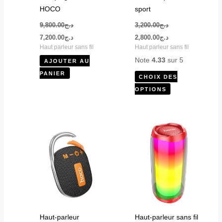
la
HOCO
sport
page
9,800.00
د.ج
3,200.00
د.ج
du
7,200.00
د.ج
2,800.00
د.ج
produit
Haut parleur sans fil
Haut parleur sans fil
Note
4.33
sur 5
AJOUTER AU
PANIER
CHOIX DES
OPTIONS
Ce
produit
a
plusieurs
variations.
Les
options
peuvent
Haut-parleur
Haut-parleur sans fil