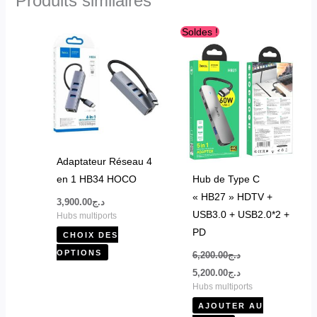
Produits similaires
Le
Le
Ce
Soldes !
prix
prix
produit
initial
actuel
était :
est :
a
د.ج5,200.00.
د.ج6,200.00.
plusieurs
variations.
Les
options
peuvent
Adaptateur Réseau 4
être
en 1 HB34 HOCO
Hub de Type C
choisies
« HB27 » HDTV +
3,900.00
د.ج
sur
USB3.0 + USB2.0*2 +
Hubs multiports
la
PD
CHOIX DES
page
OPTIONS
6,200.00
د.ج
du
5,200.00
د.ج
produit
Hubs multiports
AJOUTER AU