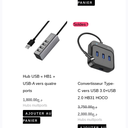
PANIER
Le
Le
Soldes !
prix
prix
initial
actuel
était :
est :
د.ج2,000.00.
د.ج3,750.00.
Hub USB « HB1 »
USB-A vers quatre
Convertisseur Type-
ports
C vers USB 3.0+USB
2.0 HB31 HOCO
1,800.00
د.ج
Hubs multiports
3,750.00
د.ج
AJOUTER AU
2,000.00
د.ج
Hubs multiports
PANIER
AJOUTER AU