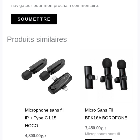
navigateur pour mon prochain commentaire.
Produits similaires
Ce
produit
a
plusieurs
variations.
Les
options
peuvent
Microphone sans fil
Micro Sans Fil
être
iP + Type C L15
BFK16A BOROFONE
choisies
HOCO
3,450.00
د.ج
sur
Microphones sans fil
4,800.00
د.ج
la