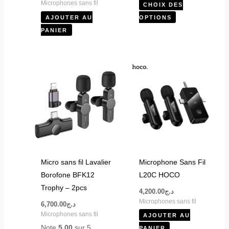
Microphones sans fil
CHOIX DES
page
AJOUTER AU
OPTIONS
du
PANIER
produit
Micro sans fil Lavalier
Microphone Sans Fil
Borofone BFK12
L20C HOCO
Trophy – 2pcs
4,200.00
د.ج
Microphones sans fil
6,700.00
د.ج
Microphones sans fil
AJOUTER AU
Note
5.00
sur 5
PANIER