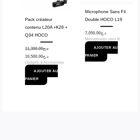
Microphone Sans Fil
Pack créateur
Double HOCO L19
contenu L20A +K28 +
7,050.00
د.ج
Q34 HOCO
Microphones sans fil
AJOUTER AU
11,300.00
د.ج
PANIER
10,500.00
د.ج
Gadgets & Accessoires
AJOUTER AU
PANIER