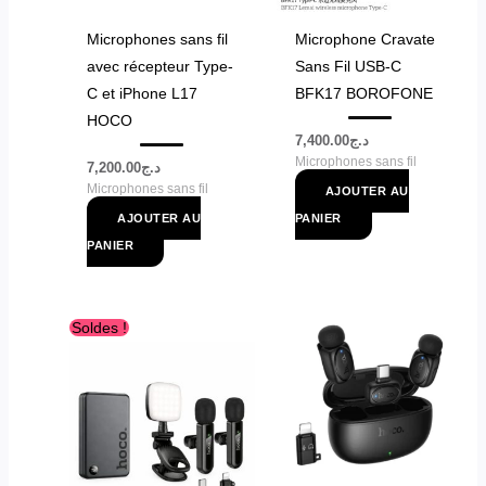
Microphones sans fil
Microphone Cravate
avec récepteur Type-
Sans Fil USB-C
C et iPhone L17
BFK17 BOROFONE
HOCO
7,400.00
د.ج
Microphones sans fil
7,200.00
د.ج
Microphones sans fil
AJOUTER AU
AJOUTER AU
PANIER
PANIER
Le
Le
Soldes !
prix
prix
initial
actuel
était :
est :
د.ج10,500.00.
د.ج11,300.00.