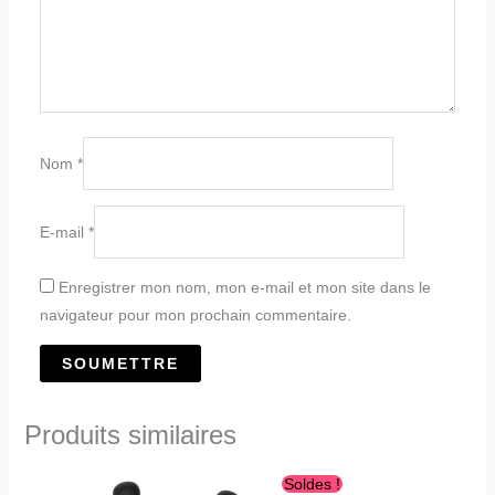
Nom
*
E-mail
*
Enregistrer mon nom, mon e-mail et mon site dans le
navigateur pour mon prochain commentaire.
Produits similaires
Le
Le
Soldes !