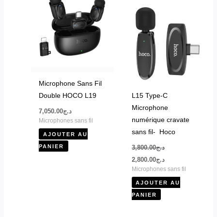
prix
prix
initial
actuel
était :
est :
د.ج2,800.00.
د.ج3,800.00.
Microphone Sans Fil
Double HOCO L19
L15 Type-C
Microphone
7,050.00
د.ج
numérique cravate
Microphones sans fil
sans fil- Hoco
AJOUTER AU
PANIER
3,800.00
د.ج
2,800.00
د.ج
Microphones sans fil
AJOUTER AU
PANIER