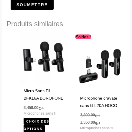
Produits similaires
Le
Le
Ce
Soldes !
prix
prix
produit
initial
actuel
était :
est :
a
د.ج3,550.00.
د.ج3,800.00.
plusieurs
variations.
Les
options
peuvent
Micro Sans Fil
être
BFK16A BOROFONE
Microphone cravate
choisies
sans fil L20A HOCO
3,450.00
د.ج
sur
Microphones sans fil
3,800.00
د.ج
la
CHOIX DES
3,550.00
د.ج
page
Microphones sans fil
OPTIONS