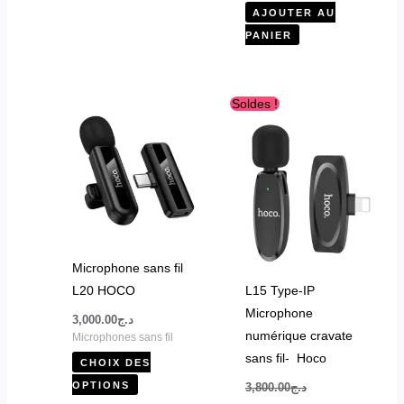
du
AJOUTER AU
produit
PANIER
Le
Le
Ce
Soldes !
prix
prix
produit
initial
actuel
était :
est :
a
د.ج2,800.00.
د.ج3,800.00.
plusieurs
variations.
Les
options
peuvent
Microphone sans fil
être
L20 HOCO
L15 Type-IP
choisies
Microphone
3,000.00
د.ج
sur
numérique cravate
Microphones sans fil
la
sans fil- Hoco
CHOIX DES
page
OPTIONS
3,800.00
د.ج
du