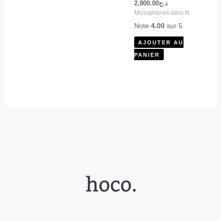
2,800.00
د.ج
produit
Microphones sans fil
Note
4.00
sur 5
AJOUTER AU
PANIER