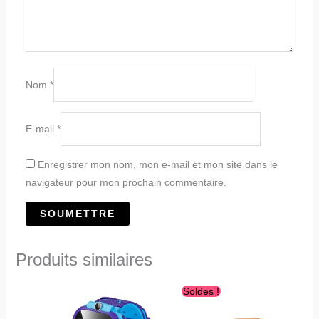
Nom
*
E-mail
*
Enregistrer mon nom, mon e-mail et mon site dans le
navigateur pour mon prochain commentaire.
Produits similaires
Le
Le
Ce
Ce
Soldes !
prix
prix
produit
produit
initial
actuel