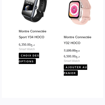
د.ج6,500.00.
د.ج7,100.00.
plusieurs
variations.
Les
options
peuvent
Montre Connectée
être
Sport Y34 HOCO
Montre Connectée
choisies
Y32 HOCO
6,350.00
د.ج
sur
Smart Watch
7,100.00
د.ج
la
CHOIX DES
6,500.00
د.ج
page
Smart Watch
OPTIONS
du
AJOUTER AU
produit
PANIER