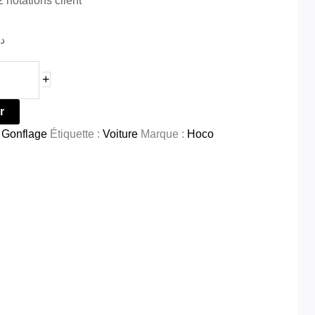
2
notations client
د.
+
r
 Gonflage
Étiquette :
Voiture
Marque :
Hoco