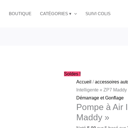
quantité
Le
Intellig
de
prix
BOUTIQUE
CATÉGORIES ▾
SUIVI COLIS
«
Pompe
initial
ZP7
à
était :
Maddy
Air
»
Intelligente
«
ZP7
Maddy
Soldes !
»
Accueil
/
accessoires aut
Intelligente « ZP7 Maddy
Démarrage et Gonflage
Pompe à Air I
Maddy »