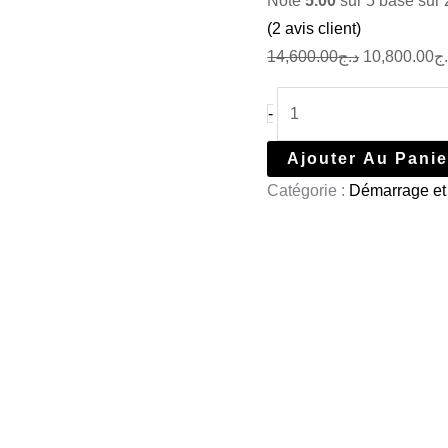
Noté
5.00
sur 5 basé sur
(
2
avis client)
14,600.00
د.ج
10,800.00
ج
-
Ajouter Au Panie
Catégorie :
Démarrage et