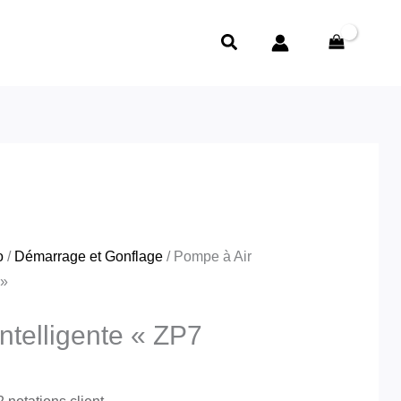
Le
ente
prix
Rechercher
actuel
est :
د.ج10,800.00.
د.ج14,600.00.
o
/
Démarrage et Gonflage
/ Pompe à Air
 »
ntelligente « ZP7