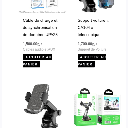
Câble de charge et
Support voiture «
de synchronisation
CA104 »
de données UPA25
télescopique
1,500.00
د.ج
1,700.00
د.ج
Câbles audio et AUX
Support de Voiture
AJOUTER AU
AJOUTER AU
PANIER
PANIER