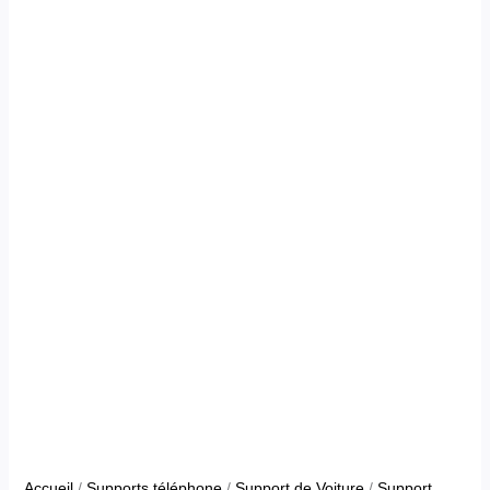
Accueil
/
Supports téléphone
/
Support de Voiture
/
Support