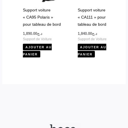
Support voiture
Support voiture
« CA95 Polaris »
« CA111 » pour
pour tableau de bord
tableau de bord
1,890.00
د.ج
1,840.00
د.ج
Support de Voiture
Support de Voiture
AJOUTER AU
AJOUTER AU
PANIER
PANIER