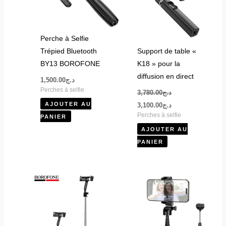
Perche à Selfie
Trépied Bluetooth
Support de table «
BY13 BOROFONE
K18 » pour la
diffusion en direct
1,500.00
د.ج
Perches à selfie
3,780.00
د.ج
AJOUTER AU
3,100.00
د.ج
Perches à selfie
PANIER
AJOUTER AU
PANIER