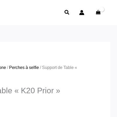
Rechercher
hone
/
Perches à selfie
/ Support de Table «
ble « K20 Prior »