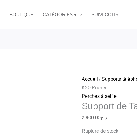
BOUTIQUE
CATÉGORIES ▾
SUIVI COLIS
Accueil
/
Supports télép
K20 Prior »
Perches à selfie
Support de Ta
2,900.00
د.ج
Rupture de stock